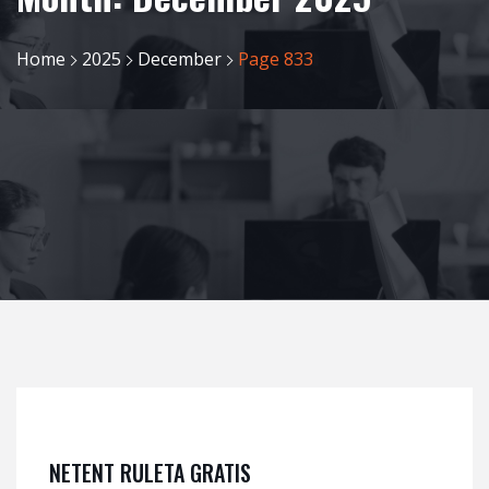
Home
2025
December
Page 833
NETENT RULETA GRATIS