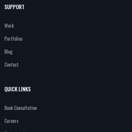
SUPPORT
Work
Portfolios
Blog
Contact
QUICK LINKS
Book Consultation
Careers