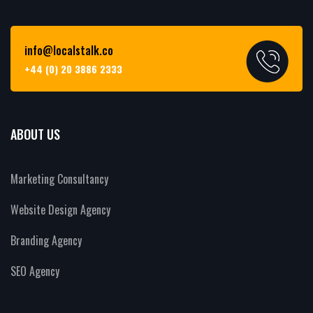
info@localstalk.co
+44 (0) 20 3886 2333
ABOUT US
Marketing Consultancy
Website Design Agency
Branding Agency
SEO Agency