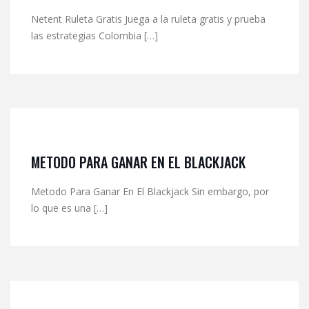
Netent Ruleta Gratis Juega a la ruleta gratis y prueba
las estrategias Colombia […]
METODO PARA GANAR EN EL BLACKJACK
Metodo Para Ganar En El Blackjack Sin embargo, por
lo que es una […]