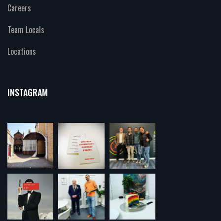
Careers
Team Locals
Locations
INSTAGRAM