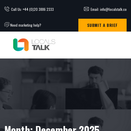
Call Us: +44 (0)20 3886 2333
Email: info@localstalk.co
SUBMIT A BRIEF
Need marketing help?
Month:
December 2025