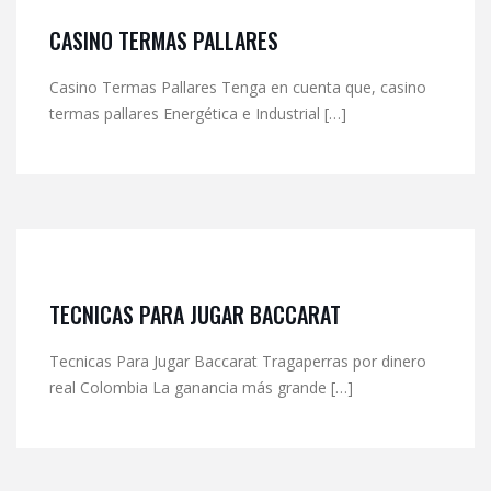
CASINO TERMAS PALLARES
Casino Termas Pallares Tenga en cuenta que, casino
termas pallares Energética e Industrial […]
TECNICAS PARA JUGAR BACCARAT
Tecnicas Para Jugar Baccarat Tragaperras por dinero
real Colombia La ganancia más grande […]