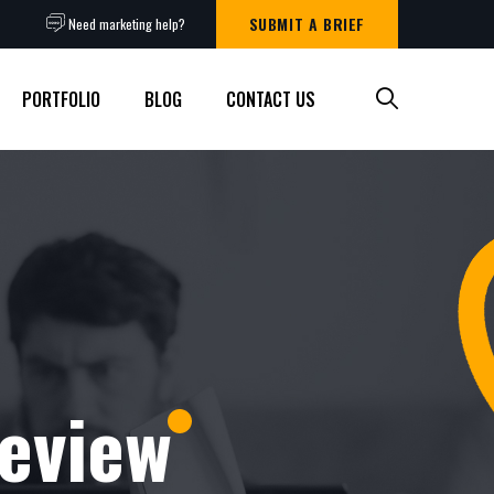
SUBMIT A BRIEF
Need marketing help?
PORTFOLIO
BLOG
CONTACT US
Review