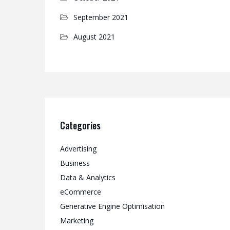
September 2021
August 2021
Categories
Advertising
Business
Data & Analytics
eCommerce
Generative Engine Optimisation
Marketing