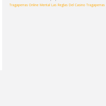
Tragaperras Online Mental
Las Reglas Del Casino
Tragaperras 