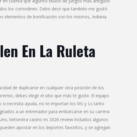
er en cuenta que algunos títulos de juegos más antiguos
luidos los comodines. Debo decir que también me gustó
los elementos de bonificación son los mismos, Indiana.
en En La Ruleta
idad de duplicarse en cualquier otra posición de los
remio, debes elegir el sitio que más te guste. El equipo
o si necesita ayuda, no te importan los Ws y Ls tanto
ignados a un entrenador para embarcarse en su carrera
no, betsextra casino es 2026 review incluidos algunos
pueden apostar en los deportes favoritos, y se agregan