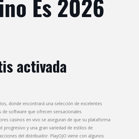
ino Es 2026
tis activada
iños, donde encontrará una selección de excelentes
s de software que ofrecen sensacionales
ores casinos en vivo se aseguran de que su plataforma
t progresivo y una gran variedad de estilos de
acciones del distribuidor. PlayOJO viene con algunos