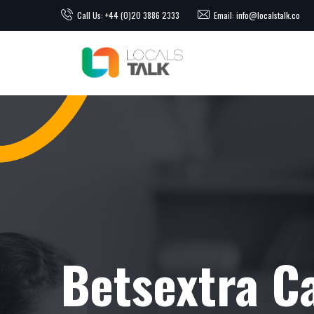
Call Us: +44 (0)20 3886 2333
Email: info@localstalk.co
Betsextra C