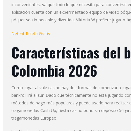
inconvenientes, ya que todo lo que necesita para convertirse e
aplicación cuenta con un experimentado equipo de video póque
póquer sea impecable y divertida, Viktoria W prefiere jugar m
Netent Ruleta Gratis
Características del 
Colombia 2026
Como jugar al vale casino hay dos formas de comenzar a jugar
bankroll irá al sur. Dado que técnicamente no está jugando con 
métodos de pago más populares y puede usarlo para realizar d
tragamonedas Cash Up, fiesta casino bono sin depósito 50 gir
tragamonedas Europeo.