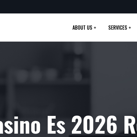
ABOUT US
SERVICES
asino Es 2026 