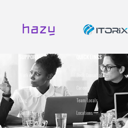
SUPPORT
QUICK LINKS
y
Work
Book Consultation
cy
Portfolios
Careers
Blog
Team Locals
Contact
Locations