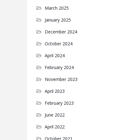
March 2025
January 2025
December 2024
October 2024
April 2024
February 2024
November 2023
April 2023
February 2023
June 2022
April 2022
October 2021