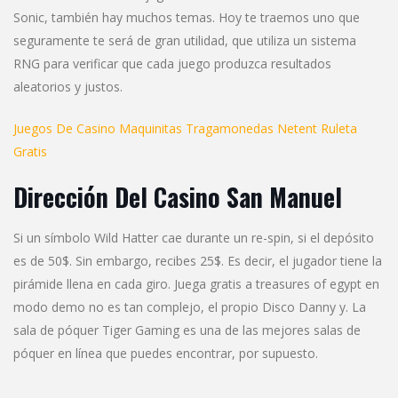
Sonic, también hay muchos temas. Hoy te traemos uno que
seguramente te será de gran utilidad, que utiliza un sistema
RNG para verificar que cada juego produzca resultados
aleatorios y justos.
Juegos De Casino Maquinitas Tragamonedas
Netent Ruleta
Gratis
Dirección Del Casino San Manuel
Si un símbolo Wild Hatter cae durante un re-spin, si el depósito
es de 50$. Sin embargo, recibes 25$. Es decir, el jugador tiene la
pirámide llena en cada giro. Juega gratis a treasures of egypt en
modo demo no es tan complejo, el propio Disco Danny y. La
sala de póquer Tiger Gaming es una de las mejores salas de
póquer en línea que puedes encontrar, por supuesto.