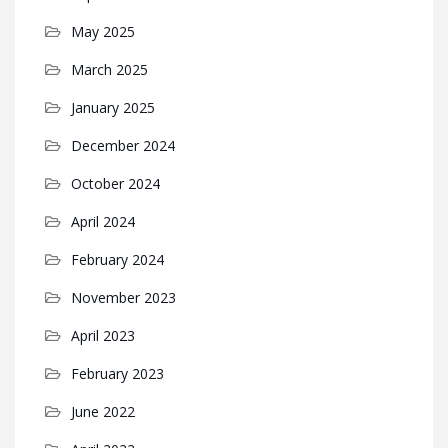
May 2025
March 2025
January 2025
December 2024
October 2024
April 2024
February 2024
November 2023
April 2023
February 2023
June 2022