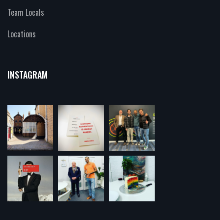
Team Locals
Locations
INSTAGRAM