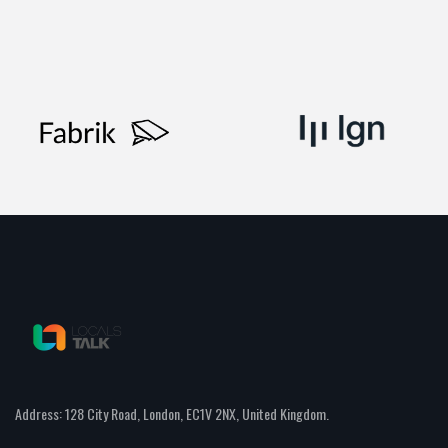
Address: 128 City Road, London, EC1V 2NX, United Kingdom.