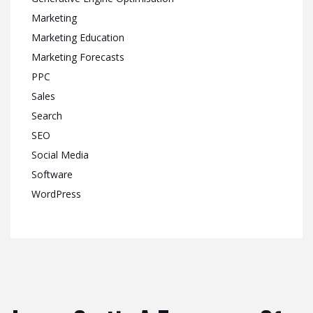
Marketing
Marketing Education
Marketing Forecasts
PPC
Sales
Search
SEO
Social Media
Software
WordPress