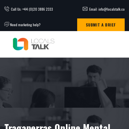
Call Us: +44 (0)20 3886 2333
Email: info@localstalk.co
SUBMIT A BRIEF
Need marketing help?
Tragaperras Online Mental