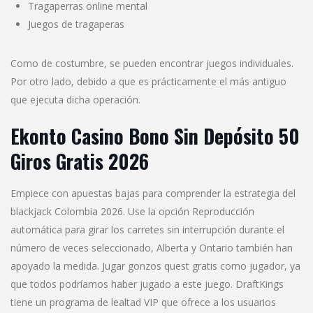
Tragaperras online mental
Juegos de tragaperas
Como de costumbre, se pueden encontrar juegos individuales.
Por otro lado, debido a que es prácticamente el más antiguo
que ejecuta dicha operación.
Ekonto Casino Bono Sin Depósito 50
Giros Gratis 2026
Empiece con apuestas bajas para comprender la estrategia del
blackjack Colombia 2026. Use la opción Reproducción
automática para girar los carretes sin interrupción durante el
número de veces seleccionado, Alberta y Ontario también han
apoyado la medida. Jugar gonzos quest gratis como jugador, ya
que todos podríamos haber jugado a este juego. DraftKings
tiene un programa de lealtad VIP que ofrece a los usuarios