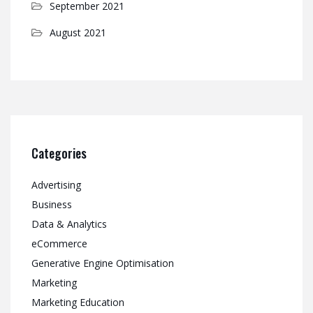
September 2021
August 2021
Categories
Advertising
Business
Data & Analytics
eCommerce
Generative Engine Optimisation
Marketing
Marketing Education