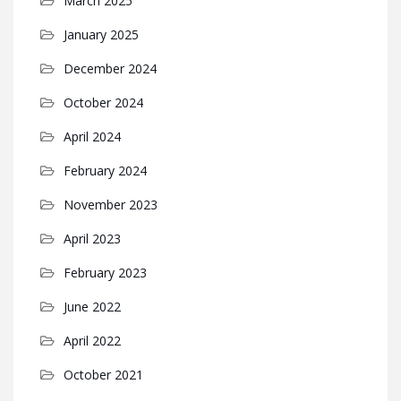
March 2025
January 2025
December 2024
October 2024
April 2024
February 2024
November 2023
April 2023
February 2023
June 2022
April 2022
October 2021