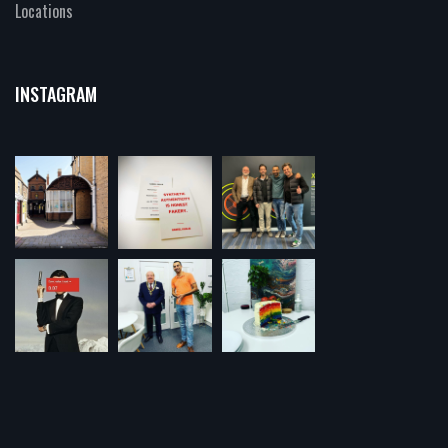
Locations
INSTAGRAM