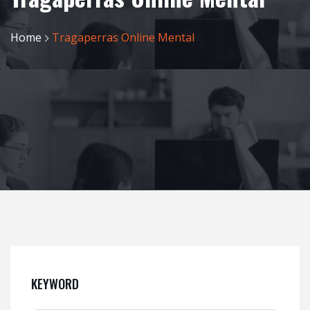
Home
Tragaperras Online Mental
KEYWORD